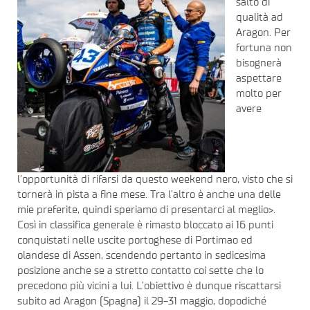
salto di
qualità ad
Aragon. Per
fortuna non
bisognerà
aspettare
molto per
avere
l’opportunità di rifarsi da questo weekend nero, visto che si
tornerà in pista a fine mese. Tra l’altro è anche una delle
mie preferite, quindi speriamo di presentarci al meglio>.
Così in classifica generale è rimasto bloccato ai 16 punti
conquistati nelle uscite portoghese di Portimao ed
olandese di Assen, scendendo pertanto in sedicesima
posizione anche se a stretto contatto coi sette che lo
precedono più vicini a lui. L’obiettivo è dunque riscattarsi
subito ad Aragon (Spagna) il 29-31 maggio, dopodiché