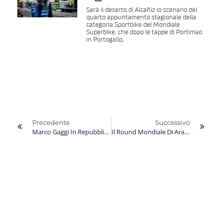
Sarà il deserto di Alcañiz lo scenario del
quarto appuntamento stagionale della
categoria Sportbike del Mondiale
Superbike, che dopo le tappe di Portimao
in Portogallo,
Precedente
Successivo
Marco Gaggi In Repubblica Ceca Con La Voglia Di Stupire Nel Terzo Round Del Mondiale 2026
Il Round Mondiale Di Aragon È L’occasione Del Riscatto Per Marco Gaggi