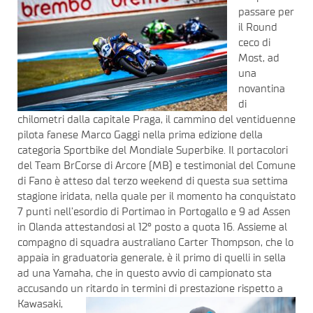
passare per
il Round
ceco di
Most, ad
una
novantina
di
chilometri dalla capitale Praga, il cammino del ventiduenne
pilota fanese Marco Gaggi nella prima edizione della
categoria Sportbike del Mondiale Superbike. Il portacolori
del Team BrCorse di Arcore (MB) e testimonial del Comune
di Fano è atteso dal terzo weekend di questa sua settima
stagione iridata, nella quale per il momento ha conquistato
7 punti nell’esordio di Portimao in Portogallo e 9 ad Assen
in Olanda attestandosi al 12° posto a quota 16. Assieme al
compagno di squadra australiano Carter Thompson, che lo
appaia in graduatoria generale, è il primo di quelli in sella
ad una Yamaha, che in questo avvio di campionato sta
accusando un ritardo in termini di
prestazione rispetto a
Kawasaki,