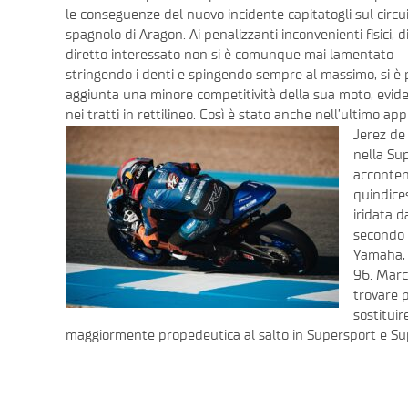
le conseguenze del nuovo incidente capitatogli sul circu
spagnolo di Aragon. Ai penalizzanti inconvenienti fisici, di 
diretto interessato non si è comunque mai lamentato
stringendo i denti e spingendo sempre al massimo, si è 
aggiunta una minore competitività della sua moto, evid
nei tratti in rettilineo. Così è stato anche nell’ultimo 
Jerez de
nella Sup
acconten
quindice
iridata 
secondo d
Yamaha, 
96. Marco
trovare 
sostituir
maggiormente propedeutica al salto in Supersport e Su