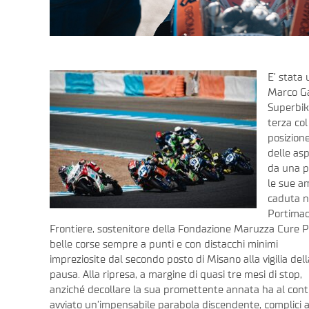
E’ stata
Marco Ga
Superbik
terza co
posizione
delle as
da una p
le sue a
caduta n
Portimao
Frontiere, sostenitore della Fondazione Maruzza Cure Pal
belle corse sempre a punti e con
distacchi minimi
impreziosite dal secondo posto di Misano alla vigilia dell
pausa. Alla ripresa, a margine di quasi tre mesi di stop,
anziché decollare la sua promettente annata ha al cont
avviato un’impensabile parabola discendente, complici 