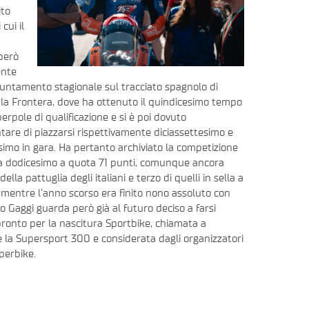
ito
cui il
però
ente
appuntamento stagionale sul tracciato spagnolo di
 la Frontera, dove ha ottenuto il quindicesimo tempo
erpole di qualificazione e si è poi dovuto
tare di piazzarsi rispettivamente diciassettesimo e
simo in gara. Ha pertanto archiviato la competizione
da dodicesimo a quota 71 punti, comunque ancora
ella pattuglia degli italiani e terzo di quelli in sella a
mentre l’anno scorso era finito nono assoluto con
 Gaggi guarda però già al futuro deciso a farsi
pronto per la nascitura Sportbike, chiamata a
e la Supersport 300 e considerata dagli organizzatori
perbike.