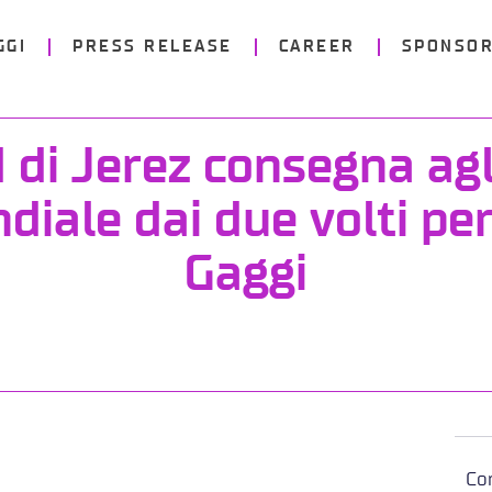
GGI
PRESS RELEASE
CAREER
SPONSOR
d di Jerez consegna agl
diale dai due volti pe
Gaggi
Con