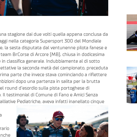
 una stagione dai due volti quella appena conclusa da
ggi nella categoria Supersport 300 del Mondiale
e, la sesta disputata dal ventunenne pilota fanese e
l team BrCorse di Arcore (MB), chiusa in dodicesima
 in classifica generale. Indubbiamente al di sotto
pettative la seconda metà del campionato, preceduta
rima parte che invece stava cominciando a riflettere
mbizioni dopo una partenza in salita per la brutta
el round d’esordio sulla pista portoghese di
. Il testimonial di Comune di Fano e Amici Senza
liative Pediatriche, aveva infatti inanellato cinque
a
rario
anche