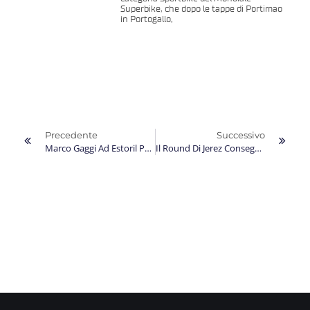
Superbike, che dopo le tappe di Portimao
in Portogallo,
Precedente
Successivo
Marco Gaggi Ad Estoril Per Il Primo Degli Ultimi Due GP Ravvicinati Del Mondiale 2025
Il Round Di Jerez Consegna Agli Annali Un Mondiale Dai Due Volti Per Marco Gaggi