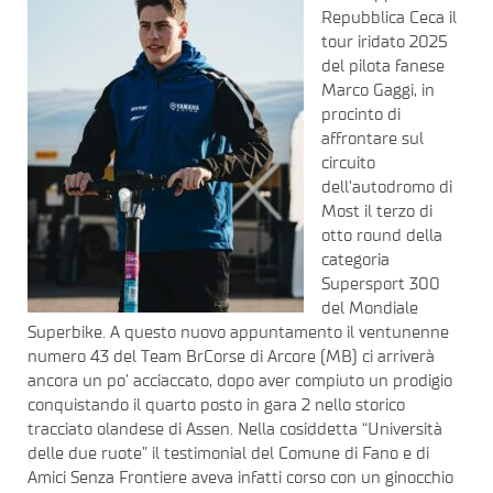
Repubblica Ceca il
tour iridato 2025
del pilota fanese
Marco Gaggi, in
procinto di
affrontare sul
circuito
dell’autodromo di
Most il terzo di
otto round della
categoria
Supersport 300
del Mondiale
Superbike. A questo nuovo appuntamento il ventunenne
numero 43 del Team BrCorse di Arcore (MB) ci arriverà
ancora un po’ acciaccato, dopo aver compiuto un prodigio
conquistando il quarto posto in gara 2 nello storico
tracciato olandese di Assen. Nella cosiddetta “Università
delle due ruote” il testimonial del Comune di Fano e di
Amici Senza Frontiere aveva infatti corso con un ginocchio