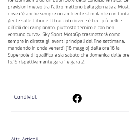
Renzoni siamo ad un buon 90% della condizione fisica. Le
previsioni meteo tra l’altro mettono belle giornate a Most,
dove c’è anche sempre un ambiente stimolante con tanta
gente sulle tribune. Il tracciato invece è tra i più belli e
difficili del campionato, piuttosto tecnico e con ben
ventuno curve>. Sky Sport MotoGp trasmetterà come
sempre in diretta gli eventi principali del fine settimana,
mandando in onda venerdì (16 maggio) dalle ore 16 la
Superpole di qualifica e sia sabato che domenica dalle ore
15:15 rispettivamente gara 1 e gara 2.
Condividi:
Altri Articoli