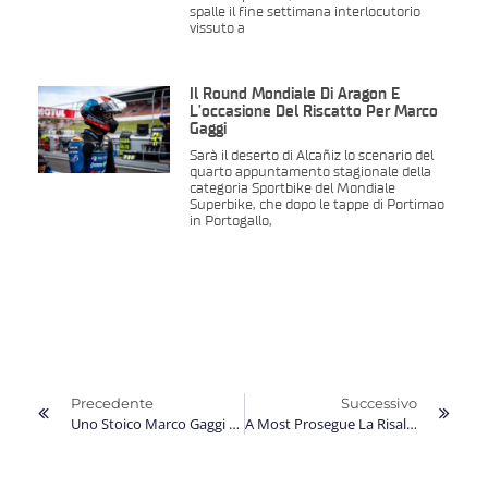
spalle il fine settimana interlocutorio
vissuto a
Il Round Mondiale Di Aragon È
L’occasione Del Riscatto Per Marco
Gaggi
Sarà il deserto di Alcañiz lo scenario del
quarto appuntamento stagionale della
categoria Sportbike del Mondiale
Superbike, che dopo le tappe di Portimao
in Portogallo,
Precedente
Successivo
Uno Stoico Marco Gaggi Strappa Un Quarto Posto Nel Round Mondiale Di Assen
A Most Prosegue La Risalita In Classifica Di Marco Gaggi Nel Mondiale 2025