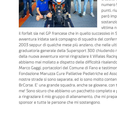
numero 9
punti, ri
però imp
sostanzio
vittima n
il forfait sia nel GP francese che in quello successivo i
avventura iridata sarà compagno di squadra del confer
2003 seppur di qualche mese più anziano, che nelle ultim
graduatoria generale della Supersport 300 chiudendo ri
della nuova avventura vorrei ringraziare il Viñales Raci
abbiamo mai mollato a dispetto delle difficoltà risalend
Marco Gaggi, portacolori del Comune di Fano e testimonia
Fondazione Maruzza Cure Palliative Pediatriche ed Assoc
nostre strade si sono separate, ed io sono molto content
BrCorse. E’ una grande squadra, anche se giovane, con t
me! Sono sicuro che abbiamo un pacchetto completo e p
a ringraziare il mio gruppo di allenamento, che mi prepar
sponsor e tutte le persone che mi sostengono.