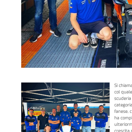
Si chiam
col qual
scuderia
categori
fanese, c
ha compiu
ulterior
crescita 