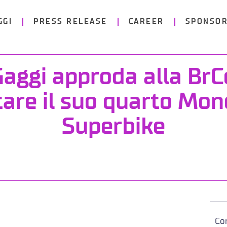
GGI
PRESS RELEASE
CAREER
SPONSOR
aggi approda alla BrC
tare il suo quarto Mond
Superbike
Con