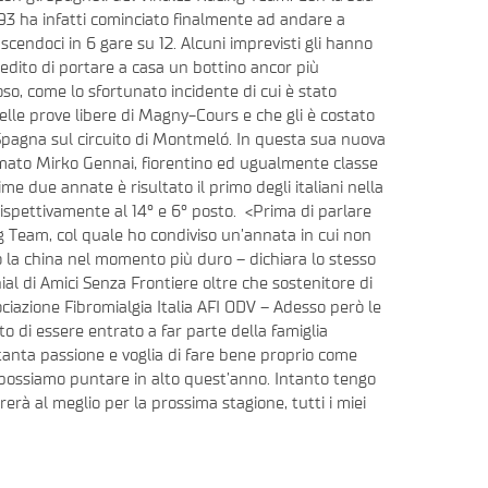
3 ha infatti cominciato finalmente ad andare a
uscendoci in 6 gare su 12. Alcuni imprevisti gli hanno
edito di portare a casa un bottino ancor più
so, come lo sfortunato incidente di cui è stato
elle prove libere di Magny-Cours e che gli è costato
n Spagna sul circuito di Montmeló. In questa sua nuova
mato Mirko Gennai, fiorentino ed ugualmente classe
e due annate è risultato il primo degli italiani nella
spettivamente al 14° e 6° posto. <Prima di parlare
ng Team, col quale ho condiviso un’annata in cui non
o la china nel momento più duro – dichiara lo stesso
l di Amici Senza Frontiere oltre che sostenitore di
iazione Fibromialgia Italia AFI ODV – Adesso però le
o di essere entrato a far parte della famiglia
anta passione e voglia di fare bene proprio come
ossiamo puntare in alto quest’anno. Intanto tengo
erà al meglio per la prossima stagione, tutti i miei