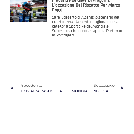
Il Round Mondiale Di Aragon È
L’occasione Del Riscatto Per Marco
Gaggi
Sarà il deserto di Alcañiz lo scenario del
quarto appuntamento stagionale della
categoria Sportbike del Mondiale
Superbike, che dopo le tappe di Portimao
in Portogallo,
Precedente
Successivo
IL CIV ALZA L’ASTICELLA E PER MARCO GAGGI MISANO DIVENTA UN VALIDO COLLAUDO IN FUNZIONE DEL MONDIALE
IL MONDIALE RIPORTA MARCO GAGGI A MISANO RITROVANDO ANCHE IL PUBBLICO