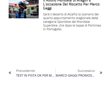
Il Round Mondiale Di Aragon È
L’occasione Del Riscatto Per Marco
Gaggi
Sarà il deserto di Alcañiz lo scenario del
quarto appuntamento stagionale della
categoria Sportbike del Mondiale
Superbike, che dopo le tappe di Portimao
in Portogallo,
Precedente
Successivo
TEST IN PISTA OK PER MARCO GAGGI ANCHE AL CIRCUIT DE BARCELONA-CATALUNYA
MARCO GAGGI PROMOSSO ALL’ESORDIO NEL CAMPIONATO VELOCITÀ 2021