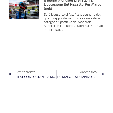
Il Round Mondiale Di Aragon È
L’occasione Del Riscatto Per Marco
Gaggi
Sarà il deserto di Alcañiz lo scenario del
quarto appuntamento stagionale della
categoria Sportbike del Mondiale
Superbike, che dopo le tappe di Portimao
in Portogallo,
Precedente
Successivo
TEST CONFORTANTI A MISANO E JEREZ PER MARCO GAGGI IN PREPARAZIONE DEL SUO SECONDO MONDIALE E DEL RITORNO NEL CIV
I SEMAFORI SI STANNO PER SPEGNERE: SABATO IL DEBUTTO DI MARCO GAGGI NEL CIV 2021