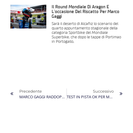
Il Round Mondiale Di Aragon È
L’occasione Del Riscatto Per Marco
Gaggi
Sarà il deserto di Alcañiz lo scenario del
quarto appuntamento stagionale della
categoria Sportbike del Mondiale
Superbike, che dopo le tappe di Portimao
in Portogallo,
Precedente
Successivo
MARCO GAGGI RADDOPPIA: COL MONDIALE SUPERBIKE C’E’ ANCHE IL RITORNO AL CAMPIONATO ITALIANO VELOCITA’
TEST IN PISTA OK PER MARCO GAGGI ANCHE AL CIRCUIT DE BARCELONA-CATALUNYA