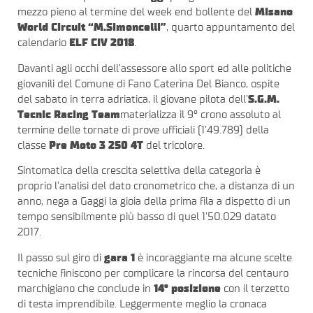
mezzo pieno al termine del week end bollente del
Misano
World Circuit “M.Simoncelli”
, quarto appuntamento del
calendario
ELF CIV 2018
.
Davanti agli occhi dell’assessore allo sport ed alle politiche
giovanili del Comune di Fano Caterina Del Bianco, ospite
del sabato in terra adriatica, il giovane pilota dell’
S.G.M.
Tecnic Racing Team
materializza il 9° crono assoluto al
termine delle tornate di prove ufficiali (1’49.789) della
classe
Pre Moto 3 250 4T
del tricolore.
Sintomatica della crescita selettiva della categoria è
proprio l’analisi del dato cronometrico che, a distanza di un
anno, nega a Gaggi la gioia della prima fila a dispetto di un
tempo sensibilmente più basso di quel 1’50.029 datato
2017.
Il passo sul giro di
gara 1
è incoraggiante ma alcune scelte
tecniche finiscono per complicare la rincorsa del centauro
marchigiano che conclude in
14° posizione
con il terzetto
di testa imprendibile. Leggermente meglio la cronaca