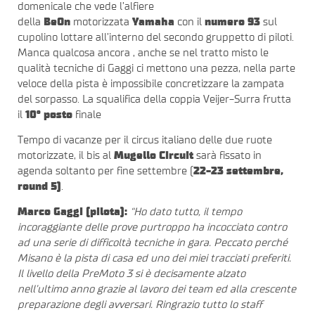
domenicale che vede l’alfiere
della
BeOn
motorizzata
Yamaha
con il
numero 93
sul
cupolino lottare all’interno del secondo gruppetto di piloti.
Manca qualcosa ancora , anche se nel tratto misto le
qualità tecniche di Gaggi ci mettono una pezza, nella parte
veloce della pista è impossibile concretizzare la zampata
del sorpasso. La squalifica della coppia Veijer-Surra frutta
il
10° posto
finale
Tempo di vacanze per il circus italiano delle due ruote
motorizzate, il bis al
Mugello Circuit
sarà fissato in
agenda soltanto per fine settembre (
22-23 settembre,
round 5)
.
Marco Gaggi (pilota):
“Ho dato tutto, il tempo
incoraggiante delle prove purtroppo ha incocciato contro
ad una serie di difficoltà tecniche in gara. Peccato perché
Misano è la pista di casa ed uno dei miei tracciati preferiti.
Il livello della PreMoto 3 si è decisamente alzato
nell’ultimo anno grazie al lavoro dei team ed alla crescente
preparazione degli avversari. Ringrazio tutto lo staff