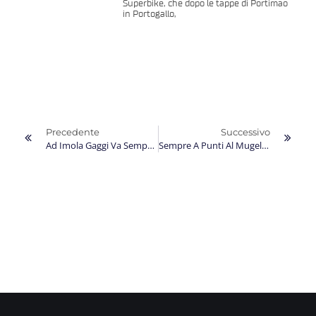
Superbike, che dopo le tappe di Portimao
in Portogallo,
Precedente
Successivo
Ad Imola Gaggi Va Sempre A Punti Ed Il Futuro È Più Roseo
Sempre A Punti Al Mugello, È Un Finale Di CIV In Crescendo