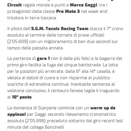
Circuit
regala morale e punti a
Marco Gaggi
, tra i
protagonisti della classe
Pre Moto 3
nel week end
tricolore in terra toscana.
Il pilota dell’
S.G.M. Tecnic Racing Team
stacca il 7° crono
assoluto al termine delle tornate di prove ufficiali
(2’05.609) con un miglioramento di ben due secondi sul
tempo della passata annata.
La partenza di
gara 1
non è delle più felici e la bagarre del
primo giro facilita la fuga dei cinque battistrada. La lotta
per le posizioni più arretrate, dalla 6° alla 14° casella, è
vietata ai deboli di cuore e non risparmia al pubblico
scariche di adrenalina continue. Inevitabile sentenza al
volatone conclusivo, il centauro fanese taglia il traguardo
al
10° posto
.
La domenica di Scarperia comincia con un
warm up da
applausi
per Gaggi: secondo rilevamento cronometrico
assoluto (2’05.698) preceduto soltanto dal giro record last
minute del collega Boncinelli.