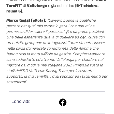
questa coda di stagione a due ruote motorizzate, il
“Piero
Taruffi”
di
Vallelunga
è già nel mirino (
6-7 ottobre,
round 6)
.
Marco Gaggi (pilota):
“Davvero buone le qualifiche,
peccato per quel mio errore in gara 1 che non mi ha
permesso di far valere il passo sul giro da prime posizioni.
Una bella esperienza quella di duellare ad ogni curva con
un nutrito gruppone di antagonisti. Tante rimonte, invece,
nella corsa domenicale condizionata dalle gomme che
hanno reso la moto difficile da gestire. Complessivamente
sono soddisfatto ed attendo Vallelunga per chiudere nel
migliore dei modi la mia stagione 2018. Ringrazio tutto lo
staff dell’S.G.M. Tecnic Racing Team per il costante
supporto, la mia famiglia, i miei sponsor ed i tifosi giunti per
sostenermi”.
Condividi: