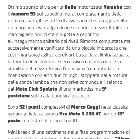
Ottimo spunto al via per la
BeOn
motorizzata
Yamaha
con
il
numero 93
sul cupolino ma, al completamento della
prima tornata, il sestetto di avversari di testa raggranella
un margine di vantaggio di un secondo e mezzo. Il talento
marchigiano non ci sta e si getta a capofitto
all’inseguimento solitario dei rivali. Rimonta completata ma
successivamente vanificata da una piccola imbarcata che
costringe Gaggi agli straordinari. La guida al limite sollecita
la tenuta delle gomme e l’eccessivo consumo riduce la
stabilità del mezzo. Eroica l’ennesima “remuntada”, in
coabitazione con altri due colleghi, stoppata dalla rottura
della sonda lambda che non priva comunque il talento
del
Moto Club
Spoleto
di una meritatissima
9°
posizione
sotto alla bandiera a scacchi.
Sono
52
i
punti
complessivi di
Marco Gaggi
nella classica
generale della categoria
Pre Moto 3 250 4T
per un
13°
posto
con vista sulla zona Top 10.
Mini break di una settimana nella fitta programmazione di