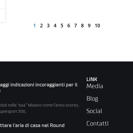
1
2
3
4
5
6
7
8
9
10
LINK
gi indicazioni incoraggianti per il
Media
e
Blog
oit nella “sua” Misano come l’anno scorso,
Social
upersport 300,
Contatti
tare l’aria di casa nel Round