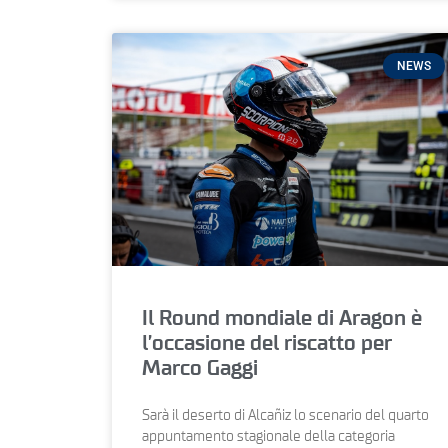
NEWS
Il Round mondiale di Aragon è
l’occasione del riscatto per
Marco Gaggi
Sarà il deserto di Alcañiz lo scenario del quarto
appuntamento stagionale della categoria