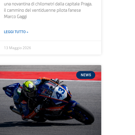
una novantina di chilometri dalla capitale Praga,
il cammino del ventiduenne pilota fanese
Marco Gaggi
LEGGI TUTTO »
13 Maggio 2026
NEWS