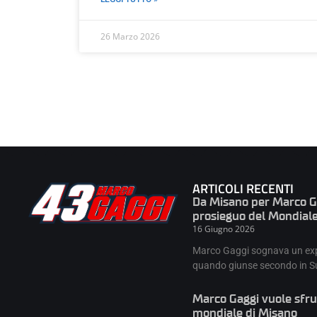
26 Marzo 2026
ARTICOLI RECENTI
Da Misano per Marco Gag
prosieguo del Mondial
16 Giugno 2026
Marco Gaggi sognava un expl
quando giunse secondo in S
Marco Gaggi vuole sfrut
mondiale di Misano