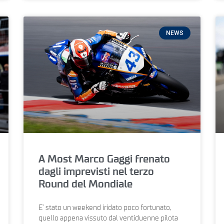
NEWS
A Most Marco Gaggi frenato
dagli imprevisti nel terzo
Round del Mondiale
E’ stato un weekend iridato poco fortunato,
quello appena vissuto dal ventiduenne pilota