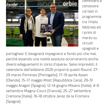
comincerò a
conoscere
coi test in
programma
tra l’inizio
febbraio ed
i primi di
marzo su
circuiti
spagnoli e
portoghesi. E bisognerà impegnarsi a fondo più che mai,
perché essendo una novità assoluta occorreranno anche
diversi adeguamenti in corso d’opera>. Salvo imprevisti, il
calendario dell’edizione 2026 proporrà questi Round: 27-
29 marzo Portimao (Portogallo), 17-19 aprile Assen
(Olanda), 15-17 maggio Most (Repubblica Ceca), 29-31
maggio Aragon (Spagna), 12-14 giugno Misano (Italia), 4-6
settembre Magny-Cours (Francia), 25-27 settembre
Cremona (Italia), 16-18 ottobre Jerez de la Frontera
(Spagna).