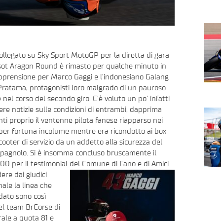
collegato su Sky Sport MotoGP per la diretta di gara
ssot Aragon Round è rimasto per qualche minuto in
pprensione per Marco Gaggi e l’indonesiano Galang
ratama, protagonisti loro malgrado di un pauroso
 nel corso del secondo giro. C’è voluto un po’ infatti
ere notizie sulle condizioni di entrambi, dapprima
ti proprio il ventenne pilota fanese riapparso nei
per fortuna incolume mentre era ricondotto ai box
ooter di servizio da un addetto alla sicurezza del
 spagnolo. Si è insomma concluso bruscamente il
0 per il testimonial del Comune di Fano e di Amici
ere dai giudici
nale la linea che
dato sono così
del team BrCorse di
ale a quota 81 e