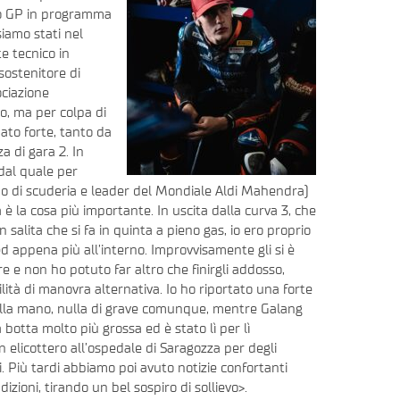
timo GP in programma
siamo stati nel
e tecnico in
sostenitore di
ciazione
vo, ma per colpa di
ato forte, tanto da
a di gara 2. In
dal quale per
no di scuderia e leader del Mondiale Aldi Mahendra)
è la cosa più importante. In uscita dalla curva 3, che
n salita che si fa in quinta a pieno gas, io ero proprio
 ed appena più all’interno. Improvvisamente gli si è
re e non ho potuto far altro che finirgli addosso,
lità di manovra alternativa. Io ho riportato una forte
lla mano, nulla di grave comunque, mentre Galang
botta molto più grossa ed è stato lì per lì
n elicottero all’ospedale di Saragozza per degli
. Più tardi abbiamo poi avuto notizie confortanti
dizioni, tirando un bel sospiro di sollievo>.