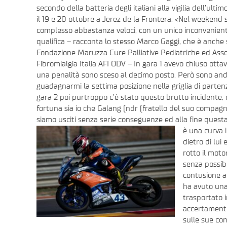
secondo della batteria degli italiani alla vigilia dell’ul
il 19 e 20 ottobre a Jerez de la Frontera. <Nel weekend 
complesso abbastanza veloci, con un unico inconvenient
qualifica – racconta lo stesso Marco Gaggi, che è anche 
Fondazione Maruzza Cure Palliative Pediatriche ed Asso
Fibromialgia Italia AFI ODV – In gara 1 avevo chiuso otta
una penalità sono sceso al decimo posto. Però sono and
guadagnarmi la settima posizione nella griglia di partenz
gara 2 poi purtroppo c’è stato questo brutto incidente, 
fortuna sia io che Galang (ndr (fratello del suo compag
siamo usciti senza serie conseguenze ed alla fine questa 
è una curva i
dietro di lui
rotto il moto
senza possibi
contusione a
ha avuto una 
trasportato i
accertamenti
sulle sue con