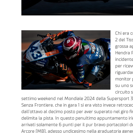
Chi era 
2 del Ti
grossa a
Hendra P
incidente
per ricev
riguardan
monitor 
su uno sc
circuito
settimo weekend nel Mondiale 2024 della Supersport 30
Senza Frontiere, che in gara 1 si era visto invece
retroced
dall’ottavo al decimo posto per aver superato nel giro fi
delimita la pista. In questo penultimo appuntamento iri
arrivati solamente 6 punti per il pur bravo portacolori 
Arcore (MB), adesso undicesimo nella graduatoria gener