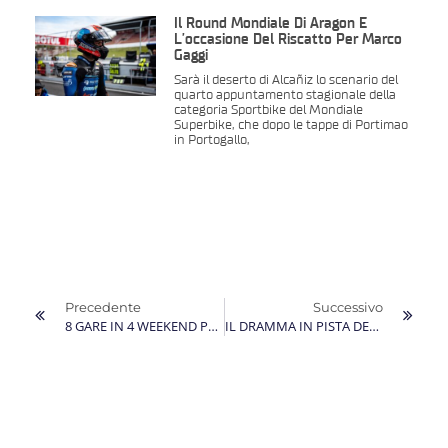
Il Round Mondiale Di Aragon È
L’occasione Del Riscatto Per Marco
Gaggi
Sarà il deserto di Alcañiz lo scenario del
quarto appuntamento stagionale della
categoria Sportbike del Mondiale
Superbike, che dopo le tappe di Portimao
in Portogallo,
Precedente
Successivo
8 GARE IN 4 WEEKEND PER MARCO GAGGI, CHE APRE IL SUO TOUR DE FORCE COL GP DI CATALOGNA
IL DRAMMA IN PISTA DELL’AMICO DEAN BERTA VIÑALES OSCURA I RISULTATI DI MARCO GAGGI NELLA TAPPA MONDIALE A JEREZ