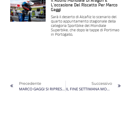
Il Round Mondiale Di Aragon È
L’occasione Del Riscatto Per Marco
Gaggi
Sarà il deserto di Alcañiz lo scenario del
quarto appuntamento stagionale della
categoria Sportbike del Mondiale
Superbike, che dopo le tappe di Portimao
in Portogallo,
Precedente
Successivo
MARCO GAGGI SI RIPRESENTA AL MUGELLO PER RISALIRE LA CLASSIFICA NEL CAMPIONATO ITALIANO VELOCITÀ
IL FINE SETTIMANA MONDIALE IN CRESCENDO DI MARCO GAGGI A MAGNY-COURS STOPPATO DA UNA SPETTACOLARE CADUTA