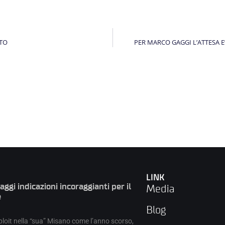
STO
PER MARCO GAGGI L’ATTESA E
LINK
gi indicazioni incoraggianti per il
Media
e
Blog
oit nella “sua” Misano come l’anno scorso,