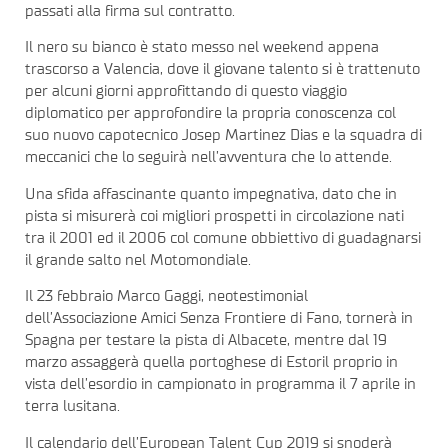
passati alla firma sul contratto.
Il nero su bianco è stato messo nel weekend appena
trascorso a Valencia, dove il giovane talento si è trattenuto
per alcuni giorni approfittando di questo viaggio
diplomatico per approfondire la propria conoscenza col
suo nuovo capotecnico Josep Martinez Dias e la squadra di
meccanici che lo seguirà nell’avventura che lo attende.
Una sfida affascinante quanto impegnativa, dato che in
pista si misurerà coi migliori prospetti in circolazione nati
tra il 2001 ed il 2006 col comune obbiettivo di guadagnarsi
il grande salto nel Motomondiale.
Il 23 febbraio Marco Gaggi, neotestimonial
dell’Associazione Amici Senza Frontiere di Fano, tornerà in
Spagna per testare la pista di Albacete, mentre dal 19
marzo assaggerà quella portoghese di Estoril proprio in
vista dell’esordio in campionato in programma il 7 aprile in
terra lusitana.
Il calendario dell’European Talent Cup 2019 si snoderà