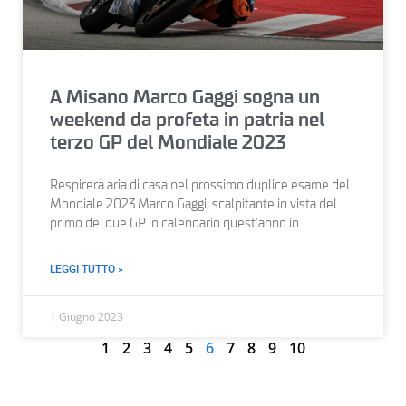
A Misano Marco Gaggi sogna un
weekend da profeta in patria nel
terzo GP del Mondiale 2023
Respirerà aria di casa nel prossimo duplice esame del
Mondiale 2023 Marco Gaggi, scalpitante in vista del
primo dei due GP in calendario quest’anno in
LEGGI TUTTO »
1 Giugno 2023
1
2
3
4
5
6
7
8
9
10