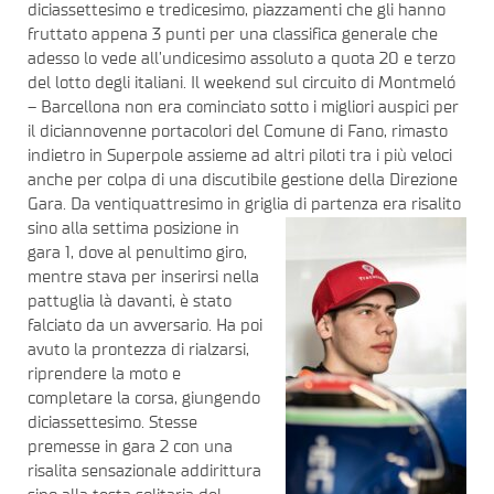
diciassettesimo e tredicesimo, piazzamenti che gli hanno
fruttato appena 3 punti per una classifica generale che
adesso lo vede all’undicesimo assoluto a quota 20 e terzo
del lotto degli italiani. Il weekend sul circuito di Montmeló
– Barcellona non era cominciato sotto i migliori auspici per
il diciannovenne portacolori del Comune di Fano, rimasto
indietro in Superpole assieme ad altri piloti tra i più veloci
anche per colpa di una discutibile gestione della Direzione
Gara. Da ventiquattresimo in griglia di partenza era
risalito
sino alla settima posizione in
gara 1, dove al penultimo giro,
mentre stava per inserirsi nella
pattuglia là davanti, è stato
falciato da un avversario. Ha poi
avuto la prontezza di rialzarsi,
riprendere la moto e
completare la corsa, giungendo
diciassettesimo. Stesse
premesse in gara 2 con una
risalita sensazionale addirittura