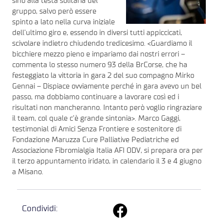
sino alla testa solitaria del
gruppo, salvo però essere
spinto a lato nella curva iniziale
dell’ultimo giro e, essendo in diversi tutti appiccicati,
scivolare indietro chiudendo tredicesimo. <Guardiamo il
bicchiere mezzo pieno e impariamo dai nostri errori –
commenta lo stesso numero 93 della BrCorse, che ha
festeggiato la vittoria in gara 2 del suo compagno Mirko
Gennai – Dispiace ovviamente perché in gara avevo un bel
passo, ma dobbiamo continuare a lavorare così ed i
risultati non mancheranno. Intanto però voglio ringraziare
il team, col quale c’è grande sintonia>. Marco Gaggi,
testimonial di Amici Senza Frontiere e sostenitore di
Fondazione Maruzza Cure Palliative Pediatriche ed
Associazione Fibromialgia Italia AFI ODV, si prepara ora per
il terzo appuntamento iridato, in calendario il 3 e 4 giugno
a Misano.
Condividi: