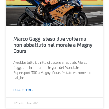
Marco Gaggi steso due volte ma
non abbattuto nel morale a Magny-
Cours
Avrebbe tutto il diritto di essere arrabbiato Marco
Gaggi, che in entrambe le gare del Mondiale
Supersport 300 a Magny-Cours è stato estromesso
dai giochi
LEGGI TUTTO »
12 Settembre 2023